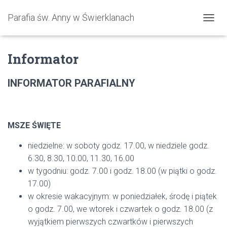
Parafia św. Anny w Świerklanach
P
R
Z
Informator
E
Ł
Ą
INFORMATOR PARAFIALNY
C
Z
N
A
W
MSZE ŚWIĘTE
I
G
niedzielne: w soboty godz. 17.00, w niedziele godz.
A
6.30, 8.30, 10.00, 11.30, 16.00
C
w tygodniu: godz. 7.00 i godz. 18.00 (w piątki o godz.
J
Ę
17.00)
w okresie wakacyjnym: w poniedziałek, środę i piątek
o godz. 7.00, we
wtorek i czwartek o godz. 18.00 (z
wyjątkiem pierwszych czwartków i
pierwszych