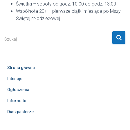
Świetliki – soboty od godz. 10.00 do godz. 13.00
Wspólnota 20+ – pierwsze piątki miesiąca po Mszy
Świętej młodzieżowej
S
Szukaj …
z
u
k
a
Strona główna
j
:
Intencje
Ogłoszenia
Informator
Duszpasterze