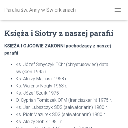
Parafia św. Anny w Świerklanach
P
R
Z
Księża i Siotry z naszej parafii
E
Ł
Ą
KSIĘŻA I OJCOWIE ZAKONNI pochodzący z naszej
C
parafii
Z
N
A
Ks. Józef Smyczyk TChr (chrystusowiec) data
W
święceń 1945 r.
I
Ks. Alojzy Majnusz 1958 r.
G
A
Ks. Walenty Nogły 1963 r.
C
Ks. Józef Szulik 1975
J
O. Cyprian Tomiczek OFM (franciszkanin) 1975 r.
Ę
Ks. Jan Lubszczyk SDS (salwatorianin) 1980 r.
Ks. Piotr Mazurek SDS (salwatorianin) 1980 r.
Ks. Alojzy Sobik 1981 r.