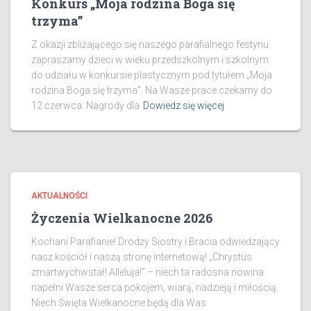
Konkurs „Moja rodzina Boga się
trzyma”
Z okazji zbliżającego się naszego parafialnego festynu
zapraszamy dzieci w wieku przedszkolnym i szkolnym
do udziału w konkursie plastycznym pod tytułem „Moja
rodzina Boga się trzyma”. Na Wasze prace czekamy do
12 czerwca. Nagrody dla
Dowiedz się więcej
AKTUALNOŚCI
Życzenia Wielkanocne 2026
Kochani Parafianie! Drodzy Siostry i Bracia odwiedzający
nasz kościół i naszą stronę internetową! „Chrystus
zmartwychwstał! Alleluja!” – niech ta radosna nowina
napełni Wasze serca pokojem, wiarą, nadzieją i miłością.
Niech Święta Wielkanocne będą dla Was