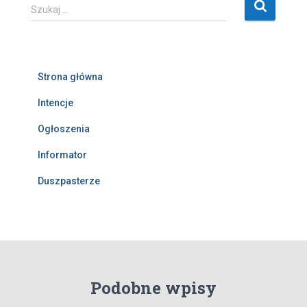
S
Szukaj …
z
u
k
a
Strona główna
j
:
Intencje
Ogłoszenia
Informator
Duszpasterze
Podobne wpisy