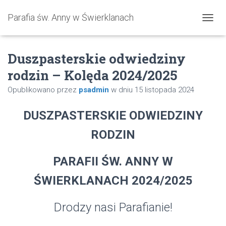
Parafia św. Anny w Świerklanach
P
R
Z
Duszpasterskie odwiedziny
E
Ł
rodzin – Kolęda 2024/2025
Ą
C
Opublikowano przez
psadmin
w dniu
15 listopada 2024
Z
N
A
DUSZPASTERSKIE ODWIEDZINY
W
I
RODZIN
G
A
PARAFII ŚW. ANNY W
C
J
ŚWIERKLANACH
2024/2025
Ę
Drodzy nasi Parafianie!