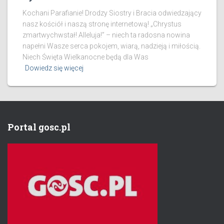
Kochani Parafianie! Drodzy Siostry i Bracia odwiedzający
nasz kościół i naszą stronę internetową! „Chrystus
zmartwychwstał! Alleluja!” – niech ta radosna nowina
napełni Wasze serca pokojem, wiarą, nadzieją i miłością.
Niech Święta Wielkanocne będą dla Was
Dowiedz się więcej
Portal gosc.pl