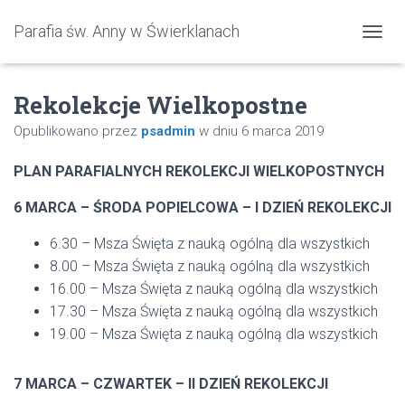
Parafia św. Anny w Świerklanach
P
R
Z
Rekolekcje Wielkopostne
E
Ł
Opublikowano przez
psadmin
w dniu
6 marca 2019
Ą
C
Z
PLAN PARAFIALNYCH REKOLEKCJI WIELKOPOSTNYCH
N
A
6 MARCA – ŚRODA POPIELCOWA – I DZIEŃ REKOLEKCJI
W
I
6.30 – Msza Święta z nauką ogólną dla wszystkich
G
8.00 – Msza Święta z nauką ogólną dla wszystkich
A
C
16.00 – Msza Święta z nauką ogólną dla wszystkich
J
17.30 – Msza Święta z nauką ogólną dla wszystkich
Ę
19.00 – Msza Święta z nauką ogólną dla wszystkich
7 MARCA – CZWARTEK – II DZIEŃ REKOLEKCJI