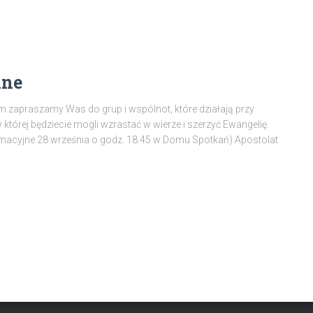
lne
 zapraszamy Was do grup i wspólnot, które działają przy
w której będziecie mogli wzrastać w wierze i szerzyć Ewangelię.
ormacyjne 28 września o godz. 18.45 w Domu Spotkań) Apostolat