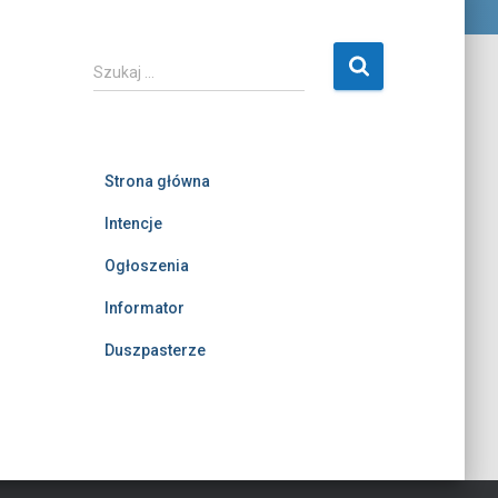
S
Szukaj …
z
u
k
a
Strona główna
j
:
Intencje
Ogłoszenia
Informator
Duszpasterze