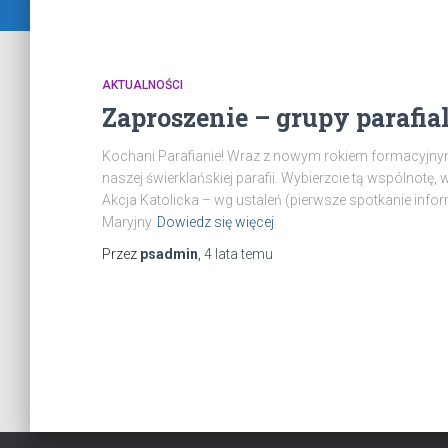
AKTUALNOŚCI
Zaproszenie – grupy parafia
Kochani Parafianie! Wraz z nowym rokiem formacyjnym
naszej świerklańskiej parafii. Wybierzcie tą wspólnotę, 
Akcja Katolicka – wg ustaleń (pierwsze spotkanie inf
Maryjny
Dowiedz się więcej
Przez
psadmin
,
4 lata
temu