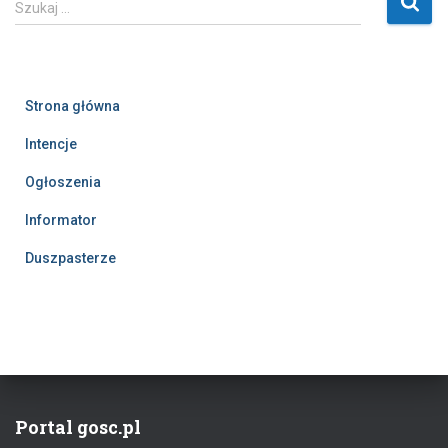
Szukaj …
z
u
k
a
Strona główna
j
:
Intencje
Ogłoszenia
Informator
Duszpasterze
Portal gosc.pl