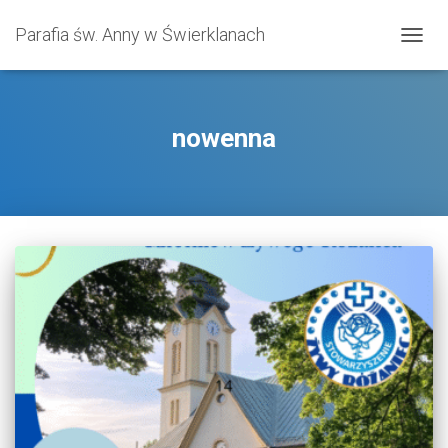
Parafia św. Anny w Świerklanach
PRZE
NAWI
nowenna