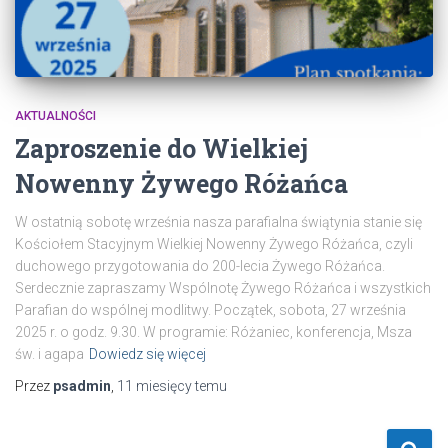
AKTUALNOŚCI
Zaproszenie do Wielkiej
Nowenny Żywego Różańca
W ostatnią sobotę września nasza parafialna świątynia stanie się
Kościołem Stacyjnym Wielkiej Nowenny Żywego Różańca, czyli
duchowego przygotowania do 200-lecia Żywego Różańca.
Serdecznie zapraszamy Wspólnotę Żywego Różańca i wszystkich
Parafian do wspólnej modlitwy. Początek, sobota, 27 września
2025 r. o godz. 9.30. W programie: Różaniec, konferencja, Msza
św. i agapa
Dowiedz się więcej
Przez
psadmin
,
11 miesięcy
temu
S