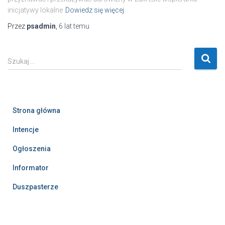
inicjatywy lokalne
Dowiedz się więcej
Przez
psadmin
,
6 lat
temu
S
Szukaj …
z
u
k
a
Strona główna
j
:
Intencje
Ogłoszenia
Informator
Duszpasterze