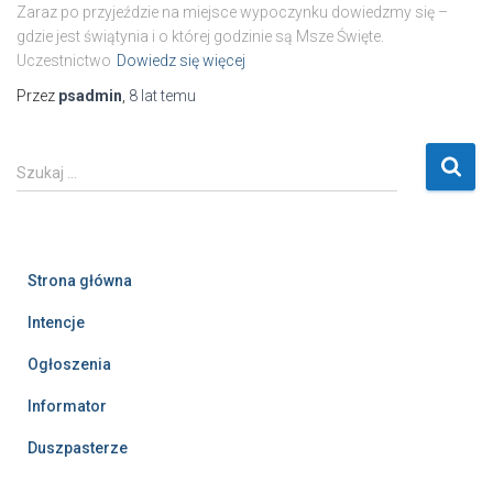
Zaraz po przyjeździe na miejsce wypoczynku dowiedzmy się –
gdzie jest świątynia i o której godzinie są Msze Święte.
Uczestnictwo
Dowiedz się więcej
Przez
psadmin
,
8 lat
temu
S
Szukaj …
z
u
k
a
Strona główna
j
:
Intencje
Ogłoszenia
Informator
Duszpasterze