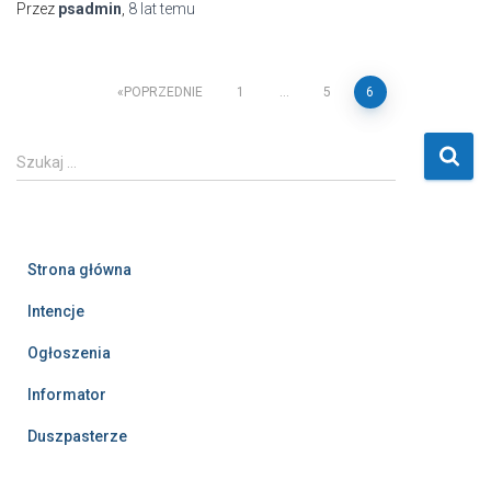
Przez
psadmin
,
8 lat
temu
Stronicowanie
POPRZEDNIE
1
…
5
6
wpisów
S
Szukaj …
z
u
k
a
Strona główna
j
:
Intencje
Ogłoszenia
Informator
Duszpasterze