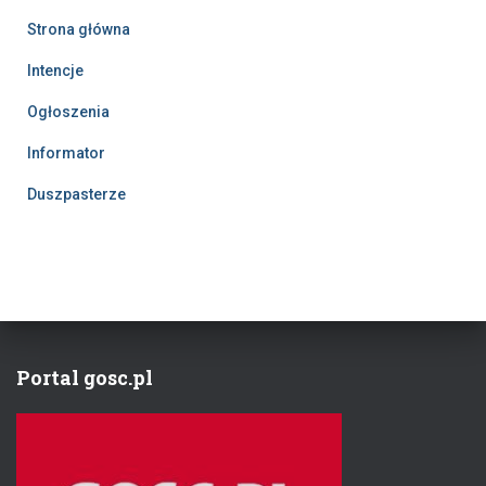
a
Strona główna
j
:
Intencje
Ogłoszenia
Informator
Duszpasterze
Portal gosc.pl