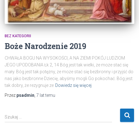
BEZ KATEGORII
Boże Narodzenie 2019
CHWAŁA BOGU NA WYSOKOŚCI, A NA ZIEMI POKÓJ LUDZIOM
JEGO UPODOBANIA Łk 2, 14 Bóg jest tak wielki, że może stać się
mały. Bóg jest tak potężny, że może stać się bezbronny i przyjść do
nas jako bezbronne Dziecię, abyśmy mogli Go pokochać. Bóg jest
tak dobry, że rezygnuje ze
Dowiedz się więcej
Przez
psadmin
,
7 lat
temu
S
Szukaj …
z
u
k