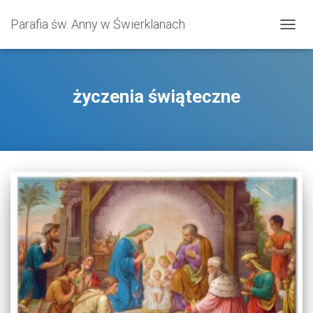
Parafia św. Anny w Świerklanach
PRZE
NAWI
życzenia świąteczne