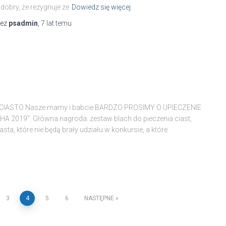
 dobry, że rezygnuje ze
Dowiedz się więcej
zez
psadmin
,
7 lat
temu
O CIASTO Nasze mamy i babcie BARDZO PROSIMY O UPIECZENIE
HA 2019”. Główna nagroda: zestaw blach do pieczenia ciast,
a, które nie będą brały udziału w konkursie, a które
3
4
5
6
NASTĘPNE