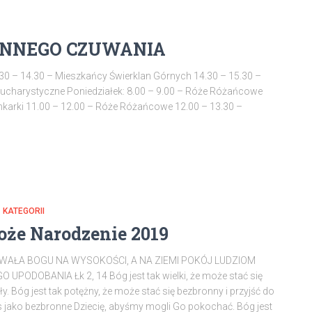
INNEGO CZUWANIA
– 14.30 – Mieszkańcy Świerklan Górnych 14.30 – 15.30 –
ucharystyczne Poniedziałek: 8.00 – 9.00 – Róże Różańcowe
onkarki 11.00 – 12.00 – Róże Różańcowe 12.00 – 13.30 –
 KATEGORII
oże Narodzenie 2019
WAŁA BOGU NA WYSOKOŚCI, A NA ZIEMI POKÓJ LUDZIOM
O UPODOBANIA Łk 2, 14 Bóg jest tak wielki, że może stać się
y. Bóg jest tak potężny, że może stać się bezbronny i przyjść do
 jako bezbronne Dziecię, abyśmy mogli Go pokochać. Bóg jest