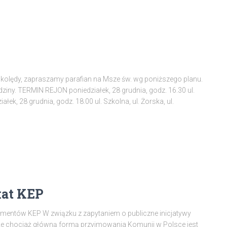
olędy, zapraszamy parafian na Msze św. wg poniższego planu.
iny. TERMIN REJON poniedziałek, 28 grudnia, godz. 16.30 ul.
ałek, 28 grudnia, godz. 18.00 ul. Szkolna, ul. Żorska, ul.
kat KEP
amentów KEP W związku z zapytaniem o publiczne inicjatywy
że chociaż główną formą przyjmowania Komunii w Polsce jest