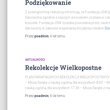
Podziękowanie
Z przeogromną radością informuję, że Fundacja JSW pr
Darowizna zgodnie z naszym wnioskiem została w ca
kościele. Fundacja JSW została powołana przez Jastr
darowizny w zakresie wspierania inicjatywy lokalne
Dow
Przez
psadmin
,
6 lat
temu
AKTUALNOŚCI
Rekolekcje Wielkopostne
PLAN PARAFIALNYCH REKOLEKCJI WIELKOPOSTNYCH 2
– Msza Święta z nauką ogólną dla wszystkich 8.00 – M
nauką ogólną dla wszystkich 17.30 – Msza Święta z na
Przez
psadmin
,
6 lat
temu