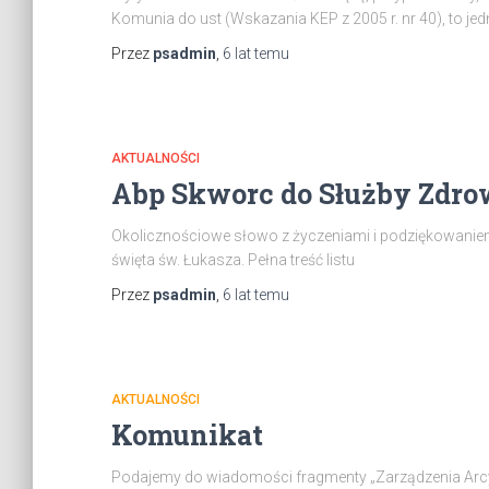
Komunia do ust (Wskazania KEP z 2005 r. nr 40), to jed
Przez
psadmin
,
6 lat
temu
AKTUALNOŚCI
Abp Skworc do Służby Zdro
Okolicznościowe słowo z życzeniami i podziękowaniem
święta św. Łukasza. Pełna treść listu
Przez
psadmin
,
6 lat
temu
AKTUALNOŚCI
Komunikat
Podajemy do wiadomości fragmenty „Zarządzenia Arc