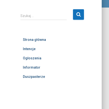
S
Szukaj …
z
u
k
a
Strona główna
j
:
Intencje
Ogłoszenia
Informator
Duszpasterze