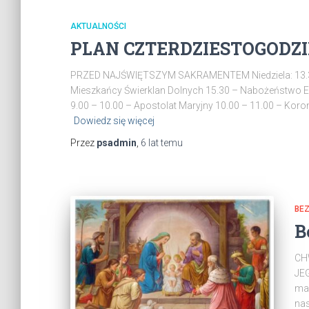
AKTUALNOŚCI
PLAN CZTERDZIESTOGODZ
PRZED NAJŚWIĘTSZYM SAKRAMENTEM Niedziela: 13.30 
Mieszkańcy Świerklan Dolnych 15.30 – Nabożeństwo E
9.00 – 10.00 – Apostolat Maryjny 10.00 – 11.00 – Kor
Dowiedz się więcej
Przez
psadmin
,
6 lat
temu
BEZ
B
CH
JEG
mał
nas