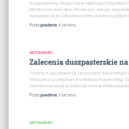
duszpasterskiej i liturgicznej w najbliższych tygodni
Ministra Zdrowia z dnia 24 marca br., kierując się pas
zarządzam aż do odwołania celebrowanie wszystkich 
Przez
psadmin
,
6 lat
temu
AKTUALNOŚCI
Zalecenia duszpasterskie n
Prosimy o zapoznanie się z poniższymi dokumentami i
Wskazania szczegółowe Arcybiskupa Katowickiego Sz
internetowej naszej archidiecezji www.archidiecezjakat
Przez
psadmin
,
6 lat
temu
AKTUALNOŚCI