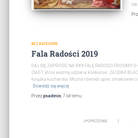
tak
Pr
BEZ KATEGORII
Fala Radości 2019
DAJ SIĘ ZAPROSIĆ NA XXIII FALĘ RADOŚCI PROSIMY 
CIAST, które wezmą udział w konkursie: „SŁODKA BLAC
książka kucharska. Można również upiec smakowite ciast
Dowiedz się więcej
Przez
psadmin
,
7 lat
temu
Stronicowanie
POPRZEDNIE
1
…