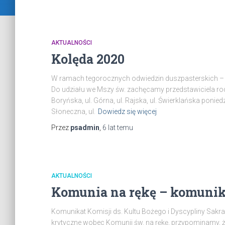
AKTUALNOŚCI
Kolęda 2020
W ramach tegorocznych odwiedzin duszpasterskich – k
Do udziału we Mszy św. zachęcamy przedstawiciela rodz
Boryńska, ul. Górna, ul. Rajska, ul. Świerklańska poniedzi
Słoneczna, ul.
Dowiedz się więcej
Przez
psadmin
,
6 lat
temu
AKTUALNOŚCI
Komunia na rękę – komuni
Komunikat Komisji ds. Kultu Bożego i Dyscypliny Sakr
krytyczne wobec Komunii św. na rękę, przypominamy, 