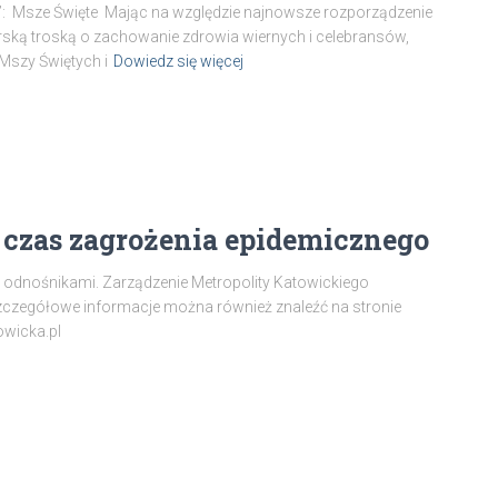
ach”: Msze Święte Mając na względzie najnowsze rozporządzenie
terską troską o zachowanie zdrowia wiernych i celebransów,
Mszy Świętych i
Dowiedz się więcej
a czas zagrożenia epidemicznego
 odnośnikami. Zarządzenie Metropolity Katowickiego
czegółowe informacje można również znaleźć na stronie
owicka.pl