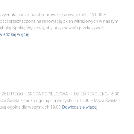
zyznała naszej parafii darowiznę w wysokości 49 000 zł.
łości przeznaczona na renowację okien witrażowych w naszym
zębską Spółkę Węglową, aby przyznawać i przekazywać
iedz się więcej
6 LUTEGO – ŚRODA POPIELCOWA – I DZIEŃ REKOLEKCJI 6.30
sza Święta z nauką ogólną dla wszystkich 16.00 – Msza Święta z
uką ogólną dla wszystkich 19.00
Dowiedz się więcej