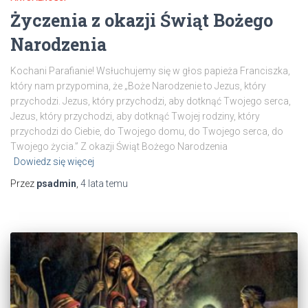
Życzenia z okazji Świąt Bożego
Narodzenia
Kochani Parafianie! Wsłuchujemy się w głos papieża Franciszka,
który nam przypomina, że „Boże Narodzenie to Jezus, który
przychodzi. Jezus, który przychodzi, aby dotknąć Twojego serca,
Jezus, który przychodzi, aby dotknąć Twojej rodziny, który
przychodzi do Ciebie, do Twojego domu, do Twojego serca, do
Twojego życia.” Z okazji Świąt Bożego Narodzenia
Dowiedz się więcej
Przez
psadmin
,
4 lata
temu