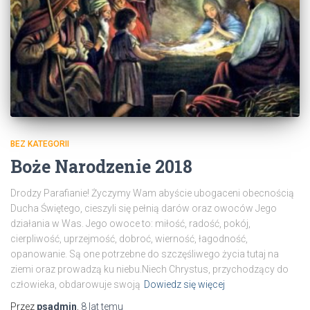
BEZ KATEGORII
Boże Narodzenie 2018
Drodzy Parafianie! Życzymy Wam abyście ubogaceni obecnością
Ducha Świętego, cieszyli się pełnią darów oraz owoców Jego
działania w Was. Jego owoce to: miłość, radość, pokój,
cierpliwość, uprzejmość, dobroć, wierność, łagodność,
opanowanie. Są one potrzebne do szczęśliwego życia tutaj na
ziemi oraz prowadzą ku niebu.Niech Chrystus, przychodzący do
człowieka, obdarowuje swoją
Dowiedz się więcej
Przez
psadmin
,
8 lat
temu