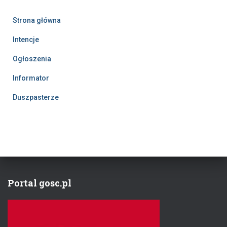
a
Strona główna
j
:
Intencje
Ogłoszenia
Informator
Duszpasterze
Portal gosc.pl