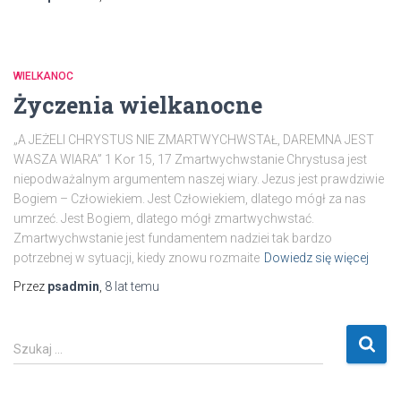
WIELKANOC
Życzenia wielkanocne
„A JEŻELI CHRYSTUS NIE ZMARTWYCHWSTAŁ, DAREMNA JEST
WASZA WIARA” 1 Kor 15, 17 Zmartwychwstanie Chrystusa jest
niepodważalnym argumentem naszej wiary. Jezus jest prawdziwie
Bogiem – Człowiekiem. Jest Człowiekiem, dlatego mógł za nas
umrzeć. Jest Bogiem, dlatego mógł zmartwychwstać.
Zmartwychwstanie jest fundamentem nadziei tak bardzo
potrzebnej w sytuacji, kiedy znowu rozmaite
Dowiedz się więcej
Przez
psadmin
,
8 lat
temu
S
Szukaj …
z
u
k