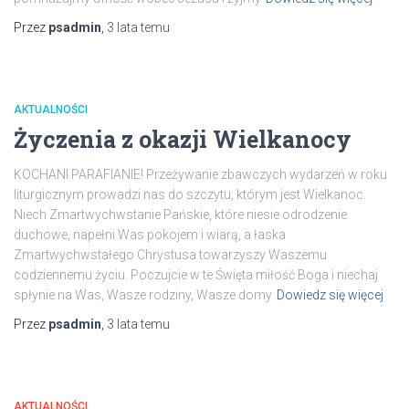
Przez
psadmin
,
3 lata
temu
AKTUALNOŚCI
Życzenia z okazji Wielkanocy
KOCHANI PARAFIANIE! Przeżywanie zbawczych wydarzeń w roku
liturgicznym prowadzi nas do szczytu, którym jest Wielkanoc.
Niech Zmartwychwstanie Pańskie, które niesie odrodzenie
duchowe, napełni Was pokojem i wiarą, a łaska
Zmartwychwstałego Chrystusa towarzyszy Waszemu
codziennemu życiu. Poczujcie w te Święta miłość Boga i niechaj
spłynie na Was, Wasze rodziny, Wasze domy
Dowiedz się więcej
Przez
psadmin
,
3 lata
temu
AKTUALNOŚCI